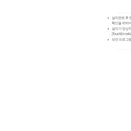
설치완료 후 
확인을 위하
설치가 정상적
[TouchEn n
보안 프로그램