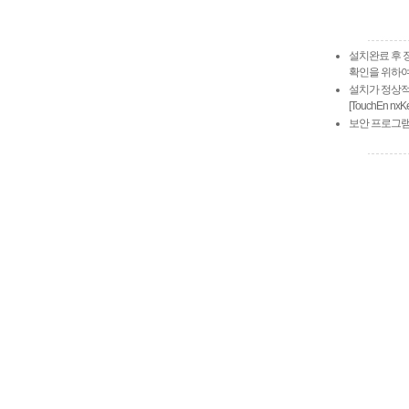
설치완료 후 
확인을 위하
설치가 정상적
[TouchEn n
보안 프로그램