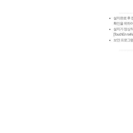
설치완료 후 
확인을 위하
설치가 정상적
[TouchEn n
보안 프로그램