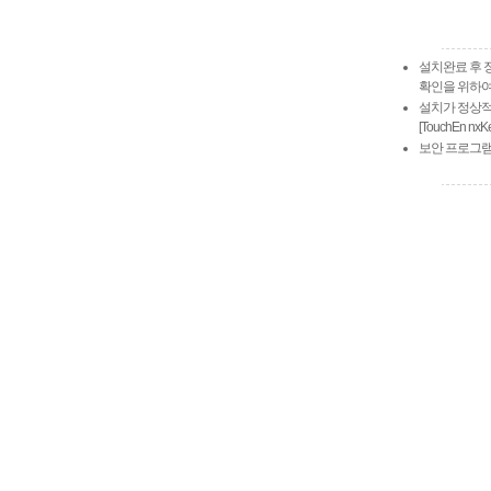
설치완료 후 
확인을 위하
설치가 정상적
[TouchEn n
보안 프로그램