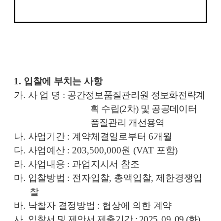
1.
입찰에 부치는 사항
가
.
사 업 명
:
공간정보품질관리원 정보화전략계
획 수립
(2
차
)
및 공공데이터
품질관리 개선용역
나
.
사업기간
:
계약체결일로부터
6
개월
다
.
사업예산
: 203,500,000
원
(VAT
포함
)
라
.
사업내용
:
과업지시서 참조
마
.
입찰방법
:
전자입찰
,
총액입찰
,
제한경쟁입
찰
바
.
낙찰자 결정방법
:
협상에 의한 계약
사
.
입찰서 및 제안서 제출기간
: 2025. 09. 09.(
화
)