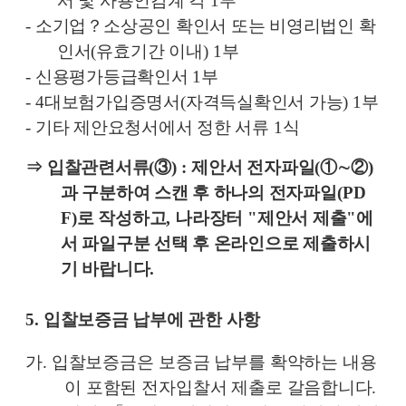
서 및 사용인감계 각
1
부
-
소기업
？
소상공인 확인서 또는 비영리법인 확
인서
(
유효기간 이내
) 1
부
-
신용평가등급확인서
1
부
- 4
대보험가입증명서
(
자격득실확인서 가능
) 1
부
-
기타 제안요청서에서 정한 서류
1
식
⇒
입찰관련서류
(
③
) :
제안서 전자파일
(
①∼②
)
과 구분하여 스캔 후 하나의 전자파일
(PD
F)
로 작성하고
,
나라장터
"
제안서 제출
"
에
서 파일구분 선택 후 온라인으로 제출하시
기 바랍니다
.
5.
입찰보증금 납부에 관한 사항
가
.
입찰보증금은 보증금 납부를 확약하는 내용
이 포함된 전자입찰서 제출로
갈음합니다
.