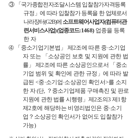
③
「
국가종합전자조달시스템 입찰참가자격등록
규정
」
에 따라 입찰참가 등록을 한
업체로서
나라장터
(G2B)
에
소프트웨어사업자
(
컴퓨터관
련서비스사업
) (
업종코드
:1468)
업종을 등록
한 자
「
중소기업기본법
」
제
2
조에 따른 중
·
소기업
④
자 또는
「
소상공인 보호 및 지원에 관한 법
률
」
제
2
조에 따른 소상공인으로서
「
중소
기업 범위 및 확인에 관한 규정
」
에 따라 발
급된
<
중
·
소기업
·
소상공인 확인서
>
를 소지
한
자
(
단
,
？
중소기업제품 구매촉진 및 판로
지원에 관한 법률 시행령
」
제
2
조의
3
제
1
항
제
2
호에 해당하는 비영리법인은 중
·
소기
업
？
소상공인 확인서가 없어도 입찰참가
가능
)