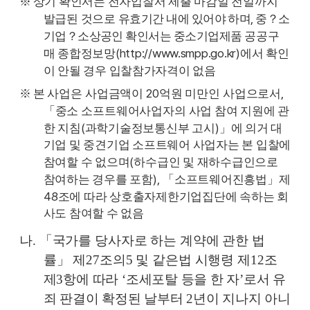
※
상기 확인서는 전자입찰서 제출 마감일 전일까지
,
발급된 것으로
유효
기간 내에 있어야 하며
중
？
소
기업
？
소상공인 확인서는 중소기업제품
공공구
(
http://www.smpp.go.kr)
매
종합정보망
에서 확인
이 안될 경우 입찰참가자격이
없음
20
,
※
본 사업은 사업금액이
억원 미만인 사업으로서
「
중소 소프트웨어사업자의
사업 참여 지원에 관
(
)
한 지침
과학기술정보통신부 고시
」
에 의거 대
기업 및 중견기업 소프트웨어 사업자는 본 입찰에
(
참여할 수 없으며
하수급인 및 재하수급인으로
),
참여하는 경우를 포함
「
소프트웨어진흥법
」
제
48
조에 따라 상호출자제한기업집단에 속하는 회
사도 참여할 수 없음
나
.
「
국가를 당사자로 하는 계약에 관한 법
률
」
제
27
조의
5
및 같은법 시행령
제
12
조
제
3
항에 따라
‘
조세포탈 등을 한 자
’
로서 유
죄 판결이 확정된 날부터
2
년이 지나지 아니