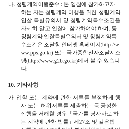
나
.
청렴계약이행준수
:
본 입찰에 참가하고자
하는 자는 청렴계약 이행을
위한 청렴계약
입찰 특별유의서 및 청렴계약특수조건을
자세히 알고
입찰에 참가하여야 하며
,
동
청렴계약 입찰특별유의서 및 청렴계약특
수조건은 조달청 인터넷 홈페이지
(
http://w
ww.pps.go.kr)
또는 국가종합전자조달시스
템
(
http://www.g2b.go.kr)
에서 볼 수 있습니
다
.
10.
기타사항
가
.
입찰 또는 계약에 관한 서류를 부정하게 행
사 또는 허위서류를 제출
하는
등 공정한
집행을 저해할 경우
「
국가를 당사자로 하
는 계약에 관한
법률
」
제
27
조 및 같은법