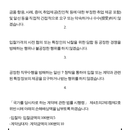
금품
·
향응
,
사례
,
증여
,
취업제공
(
친인척 등에 대한 부정한 취업 제공 포함
)
및 알선 등을 직접적
·
간접적으로 요구 또는 약속하거나 수수
(
授受
)
하지 않
겠습니다
.
2.
입찰가격의 사전 협의 또는 특정인의 낙찰을 위한 담합 등 공정한 경쟁을
방해하는 행위나 불공정한 행위를 하지 않겠습니다
.
3.
공정한 직무수행을 방해하는 알선
？
청탁을 통하여 입찰 또는 계약과 관련
된 특정 정보의 제공을 요구하거나 받는 행위를 하지 않겠습니다
.
4.
「
국가를 당사자로 하는 계약에 관한 법률 시행령
」
제
4
조의
2
제
1
항제
2
호
위반 시에 아래의 손해배상액을 납부토록 하겠습니다
.
-
입찰자
:
입찰금액의
100
분의
5
-
계약상대자
:
계약금액의
100
분의
10