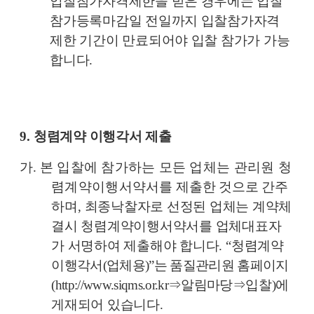
입찰참가자격제한을 받은 경우에는 입찰
참가등록마감일 전일까지 입찰참가자격
제한 기간이 만료되어야 입찰 참가가 가능
합니다
.
9.
청렴계약 이행각서 제출
가
.
본 입찰에 참가하는 모든 업체는 관리원 청
렴계약이행서약서를
제출한 것으로 간주
하며
,
최종낙찰자로 선정된 업체는 계약체
결시 청렴계약이행서약서를 업체대표자
가 서명하여 제출해야 합니다
.
“
청렴계약
이행
각서
(
업체용
)”
는 품질관리원 홈페이지
(
http://www.siqms.or.kr
⇒
알림마당
⇒
입찰
)
에
게재되어 있습니다
.