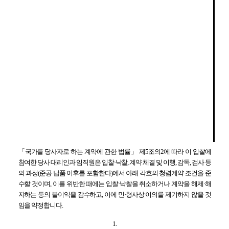
「
국가를 당사자로 하는 계약에 관한 법률
」
제
5
조의
2
에 따라 이 입찰에
참여한 당사 대리인과 임직원은 입찰
·
낙찰
,
계약 체결 및 이행
,
감독
,
검사 등
의 과정
(
준공
·
납품 이후를 포함한다
)
에서 아래 각호의 청렴계약 조건을 준
수할 것이며
,
이를 위반한 때에는 입찰
·
낙찰을 취소하거나 계약을 해제
·
해
지하는 등의 불이익을 감수하고
,
이에 민
·
형사상 이의를 제기하지 않을 것
임을 약정합니다
.
1.