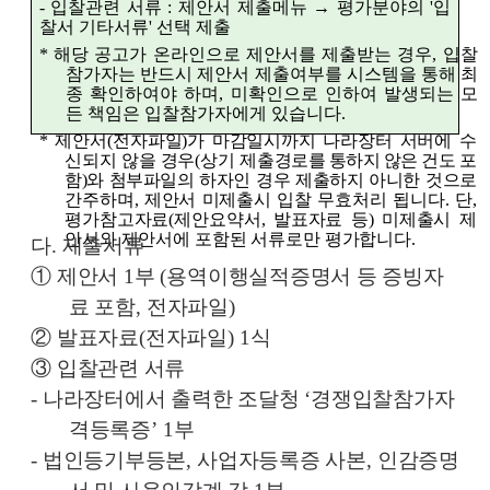
-
입찰관련 서류
:
제안서 제출메뉴
→
평가분야의
'
입
찰서 기타서류
'
선택 제출
*
해당 공고가 온라인으로 제안서를 제출받는 경우
,
입찰
참가자는 반드시 제안서 제출여부를 시스템을 통해 최
종 확인하여야 하며
,
미확인으로 인하여 발생되는 모
든 책임은 입찰참가자에게 있습니다
.
*
제안서
(
전자파일
)
가 마감일시까지 나라장터 서버에 수
신되지 않을 경우
(
상기 제출
경로를 통하지 않은 건도 포
함
)
와 첨부파일의 하자인 경우 제출하지 아니한 것으로
간주하며
,
제안서 미제출시 입찰 무효처리 됩니다
.
단
,
평가참고자료
(
제안요약서
,
발표자료 등
)
미제출시 제
안서와 제안서에 포함된 서류로만 평가합니다
.
다
.
제출서류
①
제안서
1
부
(
용역이행실적증명서 등 증빙자
료 포함
,
전자파일
)
②
발표자료
(
전자파일
) 1
식
③
입찰관련 서류
-
나라장터에서 출력한 조달청
‘
경쟁입찰참가자
격등록증
’ 1
부
-
법인등기부등본
,
사업자등록증 사본
,
인감증명