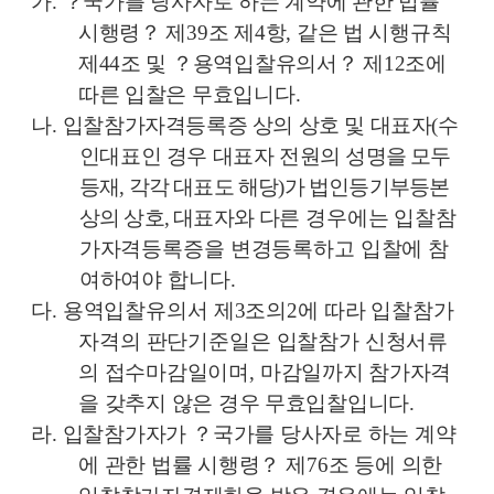
가
.
？
국가를 당사자로 하는 계약에 관한 법률
시행령
？
제
39
조 제
4
항
,
같은 법 시행규칙
제
44
조 및
？
용역입찰유의서
？
제
12
조에
따른 입찰은 무효입니다
.
나
.
입찰참가자격등록증 상의 상호 및 대표자
(
수
인대표인 경우 대표자 전원의
성명을 모두
등재
,
각각 대표도 해당
)
가 법인등기부등본
상의 상호
,
대표자와
다른 경우에는 입찰참
가자격등록증을 변경등록하고 입찰에 참
여하여야 합니다
.
다
.
용역입찰유의서 제
3
조의
2
에 따라 입찰참가
자격의 판단기준일은 입찰참가
신청서류
의 접수마감일이며
,
마감일까지 참가자격
을 갖추지 않은 경우 무효입찰입니다
.
라
.
입찰참가자가
？
국가를 당사자로 하는 계약
에 관한 법률 시행령
？
제
76
조 등에 의한