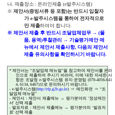
나
.
제출장소
:
온라인제출
(e
발주시스템
)
※
제안서
(
증빙서류 등 포함
)
는 반드시 입찰자
가
e-
발주시스템을 통하여 전자적으로
만 제출
하여야 합니다
.
※
제안서 제출 후 반드시 조달업체업무
→
(
물
품
,
용역
)
투찰관리
→
기술평가제안 메
뉴에서 제안서 제출사항
,
다음의 제안서
제출 유의사항을 확인하시기 바랍니다
.
*
제안서는
“
조달업체 매뉴얼
”
을 참고하여 제안서를 온라
인으로 제출하여 주시기 바라며
,
이에 대한 자세한 사
항은 조달청
e-
발주시스템 유지
·
운영팀
(070-4056-641
4, 6134, 6467)
으로 문의하시기 바랍니다
.
- e-
발주시스템
(
http://rfp.g2b.go.kr
)
⇒
메인화면
⇒
“
조
달업체 매뉴얼
”
-
제안서
:
제안서 제출메뉴
→
평가분야의
‘
정성제안
서
'
선택 제출
-
발표자료
:
제안서 제출메뉴
→
평가분야의
‘
발표자
료
'
선택 제출