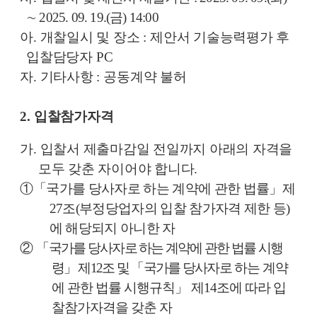
∼
2025. 09. 19.(
금
) 14:00
아
.
개찰일시 및 장소
:
제안서 기술능력평가 후
입찰담당자
PC
자
.
기타사항
:
공동계약 불허
2.
입찰참가자격
가
.
입찰서 제출마감일 전일까지 아래의 자격을
모두 갖춘 자이어야 합니다
.
①
「
국가를 당사자로 하는 계약에 관한 법률
」
제
27
조
(
부정당업자의 입찰 참가자격 제한 등
)
에 해당되지 아니한 자
②
「
국가를 당사자로 하는 계약에 관한 법률 시행
령
」
제
12
조 및
「
국가를 당사자로
하는 계약
에 관한 법률 시행규칙
」
제
14
조에 따라 입
찰참가자격을 갖춘 자