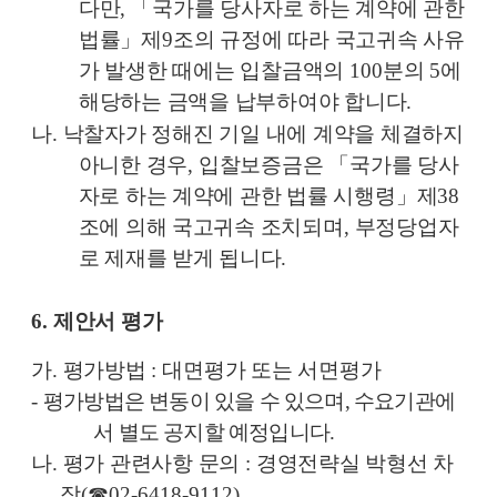
다만
,
「
국가를 당사자로 하는 계약에 관한
법률
」
제
9
조의 규정에 따라 국고귀속 사유
가 발생한 때에는 입찰금액의
100
분의
5
에
해당하는 금액을 납부하여야 합니다
.
나
.
낙찰자가 정해진 기일 내에 계약을 체결하지
아니한 경우
,
입찰보증금은
「
국가를 당사
자로 하는 계약에 관한 법률 시행령
」
제
38
조에 의해 국고귀속 조치되며
,
부정당업자
로 제재를 받게 됩니다
.
6.
제안서 평가
가
.
평가방법
:
대면평가 또는 서면평가
-
평가방법은 변동이 있을 수 있으며
,
수요기관에
서 별도 공지할 예정입니다
.
나
.
평가 관련사항 문의
:
경영전략실 박형선 차
장
(
☎
02-6418-9112)