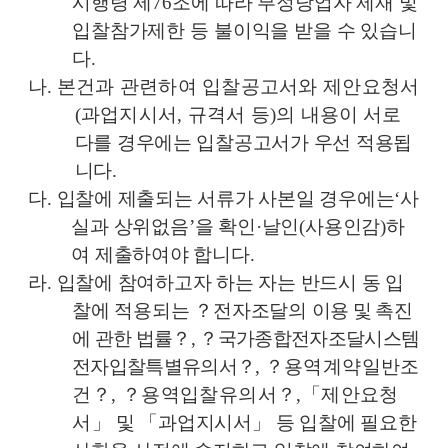
시행령 제
76
조에 따라 부정당업자 제재 및
입찰참가제한 등 불이익을 받을 수 있습니
다
.
나
.
본건과 관련하여 입찰공고서와 제안요청서
(
과업지시서
,
규격서 등
)
의 내용이
서로
다를 경우에는 입찰공고서가 우선 적용됩
니다
.
다
.
입찰에 제출되는 서류가 사본일 경우에는
‘
사
실과 상위없음
’
을 확인
·
날인
(
사용인감
)
하
여 제출하여야 합니다
.
라
.
입찰에 참여하고자 하는 자는 반드시 동 입
찰에 적용되는
？
전자조달의
이용 및 촉진
에 관한 법률
？
,
？
국가종합전자조달시스템
전자입찰특별유의서
？
,
？
용역계약일반조
건
？
,
？
용역입찰유의서
？
,
「
제안요청
서
」
및
「
과업지시서
」
등 입찰에 필요한